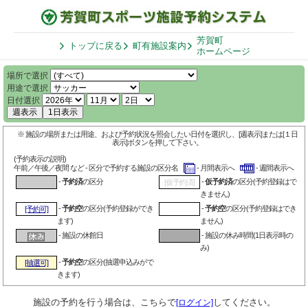
芳賀町
トップに戻る
町有施設案内
ホームページ
場所で選択
用途で選択
日付選択
週表示
1日表示
※ 施設の場所または用途、および予約状況を照会したい日付を選択し、[週表示]または[１日
表示]ボタンを押して下さい。
(予約表示の説明)
午前／午後／夜間 など - 区分で予約する施設の区分名
- 月間表示へ
- 週間表示へ
-
予約済
の区分
-
仮予約済
の区分(予約登録はで
[仮予約済]
きません)
-
予約空
の区分(予約登録ができ
-
予約空
の区分(予約登録はでき
[予約可]
ます)
ません)
- 施設の休館日
- 施設の休み時間(1日表示時の
み)
-
予約空
の区分(抽選申込みがで
[抽選可]
きます)
施設の予約を行う場合は、こちらで
してください。
[ログイン]