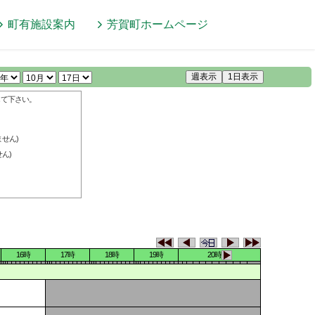
町有施設案内
芳賀町
ホームページ
週表示
1日表示
して下さい。
せん)
ん)
16時
17時
18時
19時
20時