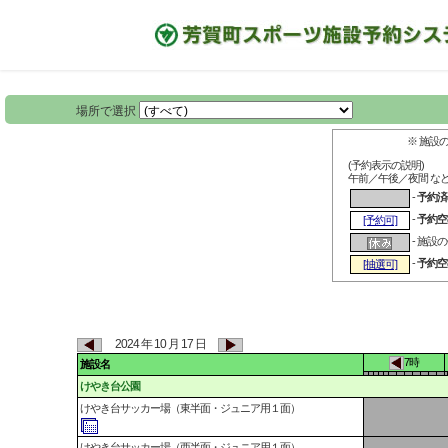
場所で選択
※ 施設
(予約表示の説明)
午前／午後／夜間 な
-
予約済
-
予約空
[予約可]
- 施設
-
予約空
[抽選可]
2024 年 10 月 17 日
7時
施設名
けやき台公園
けやき台サッカー場（東半面・ジュニア用１面）
けやき台サッカー場（西半面・ジュニア用１面）