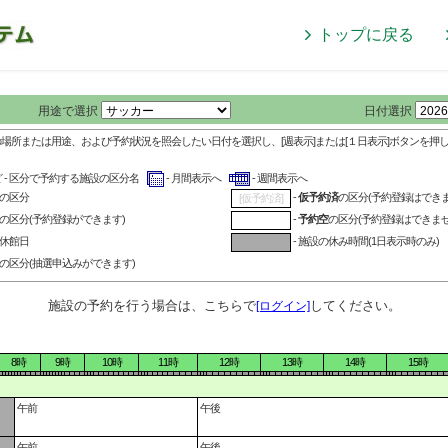
トップに戻る
用途で選択
日付選択
の場所または用途、および予約状況を照会したい日付を選択し、[週表示]または[１日表示]ボタンを押
ど - 区分で予約する施設の区分名
- 月間表示へ
- 週間表示へ
の区分
-
仮予約済
の区分(予約登録はできま
[仮予約済]
の区分(予約登録ができます)
-
予約空
の区分(予約登録はできませ
の休館日
- 施設の休み時間(1日表示時のみ)
の区分(抽選申込みができます)
施設の予約を行う場合は、こちらで
してください。
[ログイン]
8時
9時
10時
11時
12時
13時
14時
15時
午前
午後
午前
午後