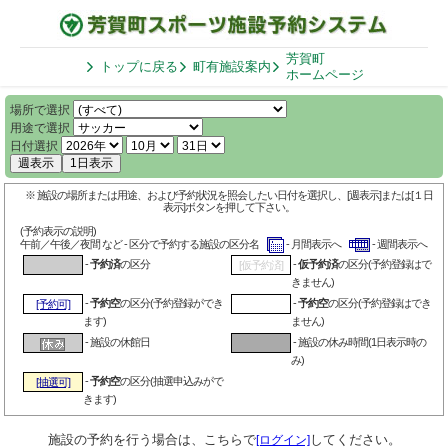
芳賀町
トップに戻る
町有施設案内
ホームページ
場所で選択
用途で選択
日付選択
週表示
1日表示
※ 施設の場所または用途、および予約状況を照会したい日付を選択し、[週表示]または[１日
表示]ボタンを押して下さい。
(予約表示の説明)
午前／午後／夜間 など - 区分で予約する施設の区分名
- 月間表示へ
- 週間表示へ
-
予約済
の区分
-
仮予約済
の区分(予約登録はで
[仮予約済]
きません)
-
予約空
の区分(予約登録ができ
-
予約空
の区分(予約登録はでき
[予約可]
ます)
ません)
- 施設の休館日
- 施設の休み時間(1日表示時の
み)
-
予約空
の区分(抽選申込みがで
[抽選可]
きます)
施設の予約を行う場合は、こちらで
してください。
[ログイン]