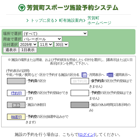
芳賀町
トップに戻る
町有施設案内
ホームページ
場所で選択
用途で選択
日付選択
週表示
1日表示
※ 施設の場所または用途、および予約状況を照会したい日付を選択し、[週表示]または[１日
表示]ボタンを押して下さい。
(予約表示の説明)
午前／午後／夜間 など - 区分で予約する施設の区分名
- 月間表示へ
- 週間表示へ
-
予約済
の区分
-
仮予約済
の区分(予約登録はで
[仮予約済]
きません)
-
予約空
の区分(予約登録ができ
-
予約空
の区分(予約登録はでき
[予約可]
ます)
ません)
- 施設の休館日
- 施設の休み時間(1日表示時の
み)
-
予約空
の区分(抽選申込みがで
[抽選可]
きます)
施設の予約を行う場合は、こちらで
してください。
[ログイン]