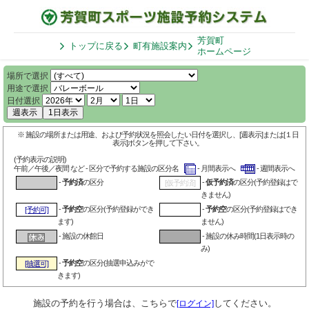
芳賀町
トップに戻る
町有施設案内
ホームページ
場所で選択
用途で選択
日付選択
週表示
1日表示
※ 施設の場所または用途、および予約状況を照会したい日付を選択し、[週表示]または[１日
表示]ボタンを押して下さい。
(予約表示の説明)
午前／午後／夜間 など - 区分で予約する施設の区分名
- 月間表示へ
- 週間表示へ
-
予約済
の区分
-
仮予約済
の区分(予約登録はで
[仮予約済]
きません)
-
予約空
の区分(予約登録ができ
-
予約空
の区分(予約登録はでき
[予約可]
ます)
ません)
- 施設の休館日
- 施設の休み時間(1日表示時の
み)
-
予約空
の区分(抽選申込みがで
[抽選可]
きます)
施設の予約を行う場合は、こちらで
してください。
[ログイン]