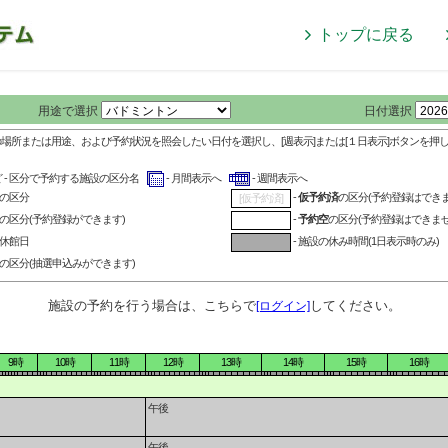
トップに戻る
用途で選択
日付選択
の場所または用途、および予約状況を照会したい日付を選択し、[週表示]または[１日表示]ボタンを押
ど - 区分で予約する施設の区分名
- 月間表示へ
- 週間表示へ
の区分
-
仮予約済
の区分(予約登録はできま
[仮予約済]
の区分(予約登録ができます)
-
予約空
の区分(予約登録はできませ
の休館日
- 施設の休み時間(1日表示時のみ)
の区分(抽選申込みができます)
施設の予約を行う場合は、こちらで
してください。
[ログイン]
9時
10時
11時
12時
13時
14時
15時
16時
午後
午後