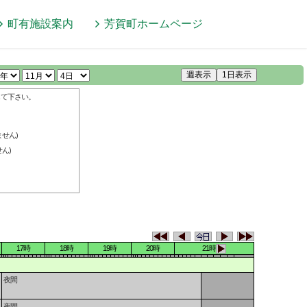
町有施設案内
芳賀町
ホームページ
週表示
1日表示
して下さい。
せん)
ん)
17時
18時
19時
20時
21時
夜間
夜間