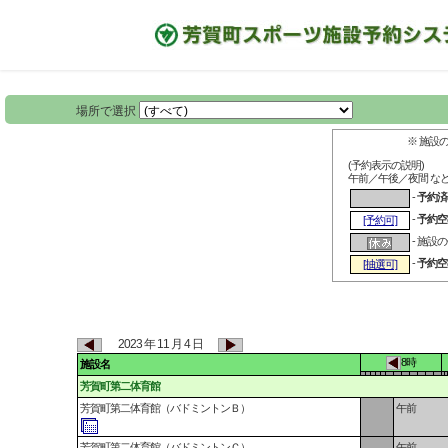
場所で選択
※ 施設
(予約表示の説明)
午前／午後／夜間 な
-
予約済
-
予約空
[予約可]
- 施設
-
予約空
[抽選可]
2023 年 11 月 4 日
8時
施設名
芳賀町第二体育館
芳賀町第二体育館（バドミントンＢ）
午前
芳賀町第二体育館（バドミントンＣ）
午前