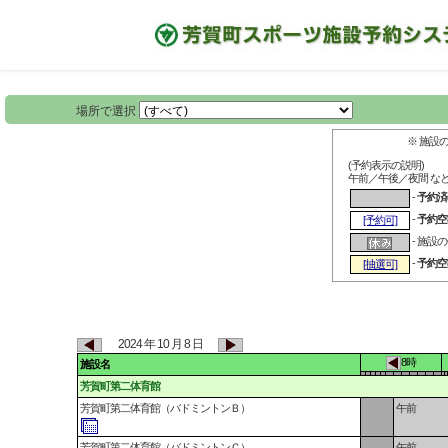
場所で選択
※ 施設
(予約表示の説明)
午前／午後／夜間 な
-
予約済
-
予約空
[予約可]
- 施設
-
予約空
[抽選可]
2024 年 10 月 8 日
8時
施設名
芳賀町第二体育館
芳賀町第二体育館（バドミントンＢ）
午前
芳賀町第二体育館（バドミントンＣ）
午前