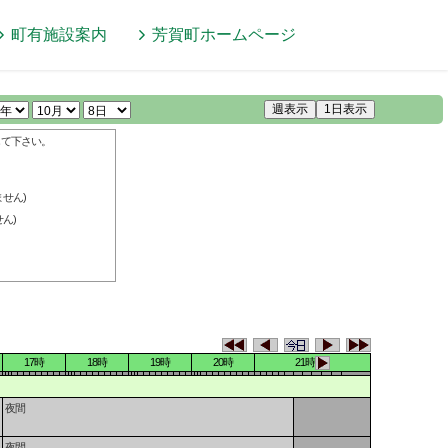
町有施設案内
芳賀町
ホームページ
週表示
1日表示
して下さい。
せん)
ん)
17時
18時
19時
20時
21時
夜間
夜間