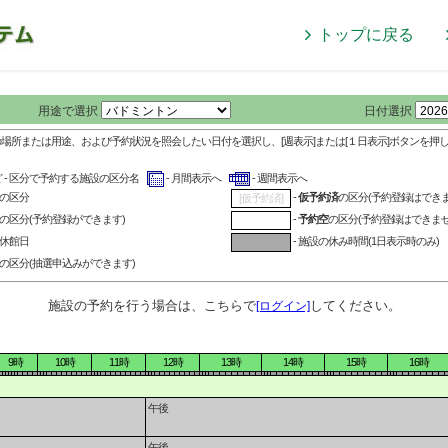
トップに戻る
用途で選択
日付選択
の場所または用途、および予約状況を照会したい日付を選択し、[週表示]または[１日表示]ボタンを押
ど - 区分で予約する施設の区分名
- 月間表示へ
- 週間表示へ
の区分
-
仮予約済
の区分(予約登録はできま
[仮予約済]
の区分(予約登録ができます)
-
予約空
の区分(予約登録はできませ
の休館日
- 施設の休み時間(1日表示時のみ)
の区分(抽選申込みができます)
施設の予約を行う場合は、こちらで
してください。
[ログイン]
9時
10時
11時
12時
13時
14時
15時
16時
午後
午後