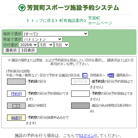
芳賀町
トップに戻る
町有施設案内
ホームページ
場所で選択
用途で選択
日付選択
週表示
1日表示
※ 施設の場所または用途、および予約状況を照会したい日付を選択し、[週表示]または[１日
表示]ボタンを押して下さい。
(予約表示の説明)
午前／午後／夜間 など - 区分で予約する施設の区分名
- 月間表示へ
- 週間表示へ
-
予約済
の区分
-
仮予約済
の区分(予約登録はで
[仮予約済]
きません)
-
予約空
の区分(予約登録ができ
-
予約空
の区分(予約登録はでき
[予約可]
ます)
ません)
- 施設の休館日
- 施設の休み時間(1日表示時の
み)
-
予約空
の区分(抽選申込みがで
[抽選可]
きます)
施設の予約を行う場合は、こちらで
してください。
[ログイン]