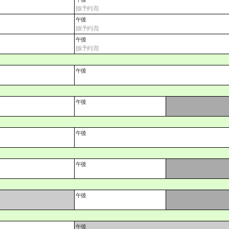
[仮予約済]
午後
[仮予約済]
午後
[仮予約済]
午後
午後
午後
午後
午後
午後