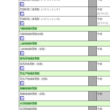
芳賀町第二体育館（バドミントンＦ）
午前
[仮予約済]
芳賀町第二体育館（バドミントンＧ）
午前
[仮予約済]
与能地域体育館
与能地域体育館(全面)
午前
上給地域体育館
上給地域体育館（全面）
午前
稲毛田地域体育館
稲毛田体育館（全面）
午前
芳志戸地域体育館
芳志戸地域体育館（全面）
午前
高橋地域体育館
高橋地域体育館（全面）
午前
水沼地域体育館
水沼地域体育館
午前