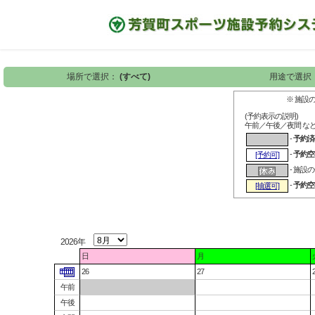
場所で選択：
(すべて)
用途で選択
※ 施設
(予約表示の説明)
午前／午後／夜間 な
-
予約済
-
予約空
[予約可]
- 施設
-
予約空
[抽選可]
2026年
日
月
26
27
午前
午後