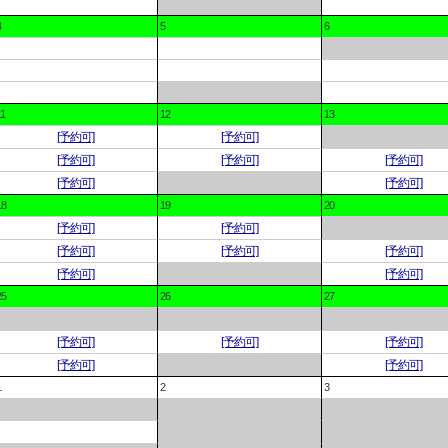
4
5
6
11
12
13
[予約可]
[予約可]
[予約可]
[予約可]
[予約可]
[予約可]
[予約可]
18
19
20
[予約可]
[予約可]
[予約可]
[予約可]
[予約可]
[予約可]
[予約可]
25
26
27
[予約可]
[予約可]
[予約可]
[予約可]
[予約可]
1
2
3