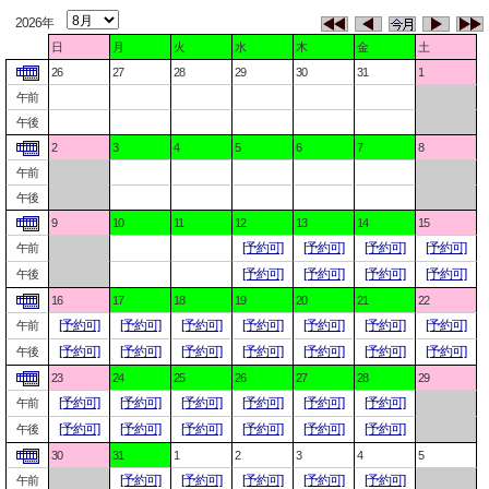
2026年
日
月
火
水
木
金
土
26
27
28
29
30
31
1
午前
午後
2
3
4
5
6
7
8
午前
午後
9
10
11
12
13
14
15
[予約可]
[予約可]
[予約可]
[予約可]
午前
[予約可]
[予約可]
[予約可]
[予約可]
午後
16
17
18
19
20
21
22
[予約可]
[予約可]
[予約可]
[予約可]
[予約可]
[予約可]
[予約可]
午前
[予約可]
[予約可]
[予約可]
[予約可]
[予約可]
[予約可]
[予約可]
午後
23
24
25
26
27
28
29
[予約可]
[予約可]
[予約可]
[予約可]
[予約可]
[予約可]
午前
[予約可]
[予約可]
[予約可]
[予約可]
[予約可]
[予約可]
午後
30
31
1
2
3
4
5
[予約可]
[予約可]
[予約可]
[予約可]
[予約可]
午前