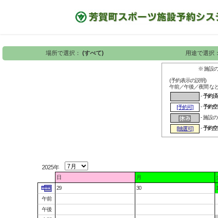
場所で選択：
(すべて)
用途で選択
※ 施設
(予約表示の説明)
午前／午後／夜間 な
-
予約済
-
予約空
[予約可]
- 施設
-
予約空
[抽選可]
2025年
日
月
29
30
午前
午後