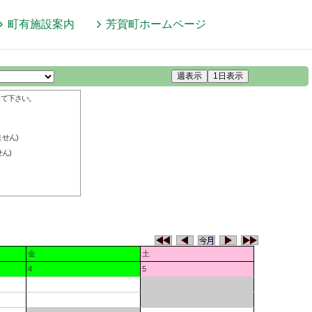
町有施設案内
芳賀町
ホームページ
週表示
1日表示
して下さい。
せん)
ん)
金
土
4
5