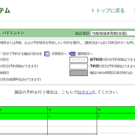
トップに戻る
：
バドミントン
施設選択
の場所または用途、および予約状況を照会したい日付を選択し、[週表示]または[１日表示]ボタンを押
ど - 区分で予約する施設の区分名
- 月間表示へ
- 週間表示へ
の区分
-
仮予約済
の区分(予約登録はできま
[仮予約済]
の区分(予約登録ができます)
-
予約空
の区分(予約登録はできませ
の休館日
- 施設の休み時間(1日表示時のみ)
の区分(抽選申込みができます)
施設の予約を行う場合は、こちらで
してください。
[ログイン]
火
水
木
1
2
3