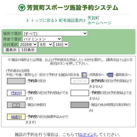
芳賀町
トップに戻る
町有施設案内
ホームページ
場所で選択
用途で選択
日付選択
週表示
1日表示
※ 施設の場所または用途、および予約状況を照会したい日付を選択し、[週表示]または[１日
表示]ボタンを押して下さい。
(予約表示の説明)
午前／午後／夜間 など - 区分で予約する施設の区分名
- 月間表示へ
- 週間表示へ
-
予約済
の区分
-
仮予約済
の区分(予約登録はで
[仮予約済]
きません)
-
予約空
の区分(予約登録ができ
-
予約空
の区分(予約登録はでき
[予約可]
ます)
ません)
- 施設の休館日
- 施設の休み時間(1日表示時の
み)
-
予約空
の区分(抽選申込みがで
[抽選可]
きます)
施設の予約を行う場合は、こちらで
してください。
[ログイン]