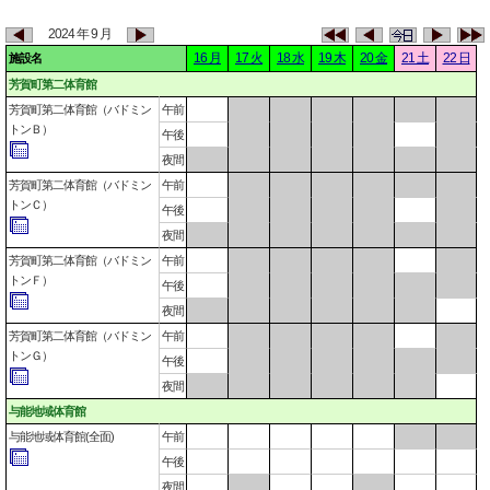
2024 年 9 月
16 月
17 火
18 水
19 木
20 金
21 土
22 日
施設名
芳賀町第二体育館
芳賀町第二体育館（バドミン
午前
トンＢ）
午後
夜間
芳賀町第二体育館（バドミン
午前
トンＣ）
午後
夜間
芳賀町第二体育館（バドミン
午前
トンＦ）
午後
夜間
芳賀町第二体育館（バドミン
午前
トンＧ）
午後
夜間
与能地域体育館
与能地域体育館(全面)
午前
午後
夜間