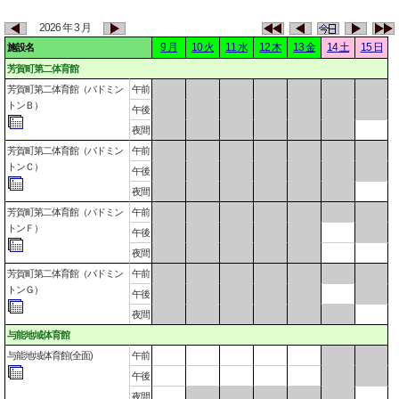
2026 年 3 月
9 月
10 火
11 水
12 木
13 金
14 土
15 日
施設名
芳賀町第二体育館
芳賀町第二体育館（バドミン
午前
トンＢ）
午後
夜間
芳賀町第二体育館（バドミン
午前
トンＣ）
午後
夜間
芳賀町第二体育館（バドミン
午前
トンＦ）
午後
夜間
芳賀町第二体育館（バドミン
午前
トンＧ）
午後
夜間
与能地域体育館
与能地域体育館(全面)
午前
午後
夜間