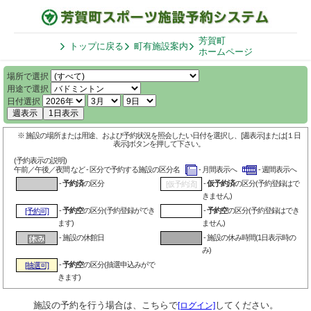
芳賀町
トップに戻る
町有施設案内
ホームページ
場所で選択
用途で選択
日付選択
週表示
1日表示
※ 施設の場所または用途、および予約状況を照会したい日付を選択し、[週表示]または[１日
表示]ボタンを押して下さい。
(予約表示の説明)
午前／午後／夜間 など - 区分で予約する施設の区分名
- 月間表示へ
- 週間表示へ
-
予約済
の区分
-
仮予約済
の区分(予約登録はで
[仮予約済]
きません)
-
予約空
の区分(予約登録ができ
-
予約空
の区分(予約登録はでき
[予約可]
ます)
ません)
- 施設の休館日
- 施設の休み時間(1日表示時の
み)
-
予約空
の区分(抽選申込みがで
[抽選可]
きます)
施設の予約を行う場合は、こちらで
してください。
[ログイン]