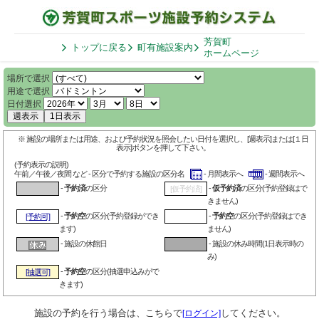
芳賀町
トップに戻る
町有施設案内
ホームページ
場所で選択
用途で選択
日付選択
週表示
1日表示
※ 施設の場所または用途、および予約状況を照会したい日付を選択し、[週表示]または[１日
表示]ボタンを押して下さい。
(予約表示の説明)
午前／午後／夜間 など - 区分で予約する施設の区分名
- 月間表示へ
- 週間表示へ
-
予約済
の区分
-
仮予約済
の区分(予約登録はで
[仮予約済]
きません)
-
予約空
の区分(予約登録ができ
-
予約空
の区分(予約登録はでき
[予約可]
ます)
ません)
- 施設の休館日
- 施設の休み時間(1日表示時の
み)
-
予約空
の区分(抽選申込みがで
[抽選可]
きます)
施設の予約を行う場合は、こちらで
してください。
[ログイン]