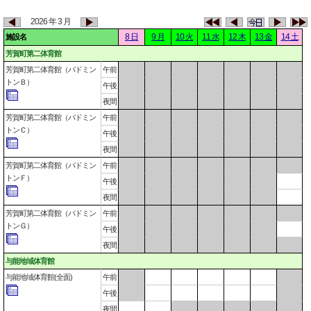
2026 年 3 月
8 日
9 月
10 火
11 水
12 木
13 金
14 土
施設名
芳賀町第二体育館
芳賀町第二体育館（バドミン
午前
トンＢ）
午後
夜間
芳賀町第二体育館（バドミン
午前
トンＣ）
午後
夜間
芳賀町第二体育館（バドミン
午前
トンＦ）
午後
夜間
芳賀町第二体育館（バドミン
午前
トンＧ）
午後
夜間
与能地域体育館
与能地域体育館(全面)
午前
午後
夜間