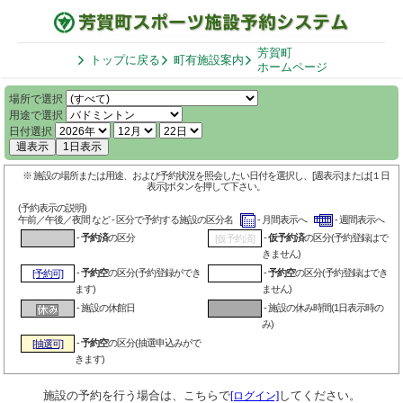
芳賀町
トップに戻る
町有施設案内
ホームページ
場所で選択
用途で選択
日付選択
週表示
1日表示
※ 施設の場所または用途、および予約状況を照会したい日付を選択し、[週表示]または[１日
表示]ボタンを押して下さい。
(予約表示の説明)
午前／午後／夜間 など - 区分で予約する施設の区分名
- 月間表示へ
- 週間表示へ
-
予約済
の区分
-
仮予約済
の区分(予約登録はで
[仮予約済]
きません)
-
予約空
の区分(予約登録ができ
-
予約空
の区分(予約登録はでき
[予約可]
ます)
ません)
- 施設の休館日
- 施設の休み時間(1日表示時の
み)
-
予約空
の区分(抽選申込みがで
[抽選可]
きます)
施設の予約を行う場合は、こちらで
してください。
[ログイン]