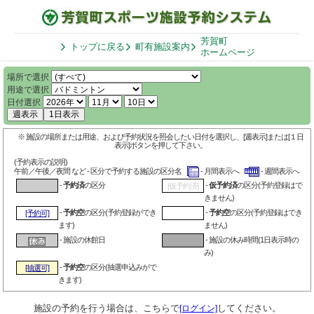
芳賀町
トップに戻る
町有施設案内
ホームページ
場所で選択
用途で選択
日付選択
週表示
1日表示
※ 施設の場所または用途、および予約状況を照会したい日付を選択し、[週表示]または[１日
表示]ボタンを押して下さい。
(予約表示の説明)
午前／午後／夜間 など - 区分で予約する施設の区分名
- 月間表示へ
- 週間表示へ
-
予約済
の区分
-
仮予約済
の区分(予約登録はで
[仮予約済]
きません)
-
予約空
の区分(予約登録ができ
-
予約空
の区分(予約登録はでき
[予約可]
ます)
ません)
- 施設の休館日
- 施設の休み時間(1日表示時の
み)
-
予約空
の区分(抽選申込みがで
[抽選可]
きます)
施設の予約を行う場合は、こちらで
してください。
[ログイン]