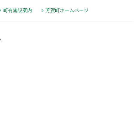
町有施設案内
芳賀町
ホームページ
い。