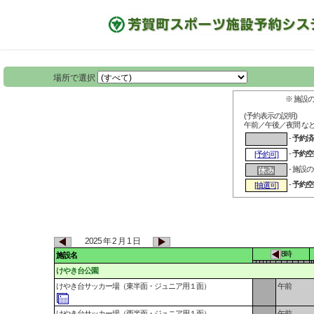
場所で選択
※ 施設
(予約表示の説明)
午前／午後／夜間 な
-
予約済
-
予約空
[予約可]
- 施設
-
予約空
[抽選可]
2025 年 2 月 1 日
8時
施設名
けやき台公園
けやき台サッカー場（東半面・ジュニア用１面）
午前
けやき台サッカー場（西半面・ジュニア用１面）
午前