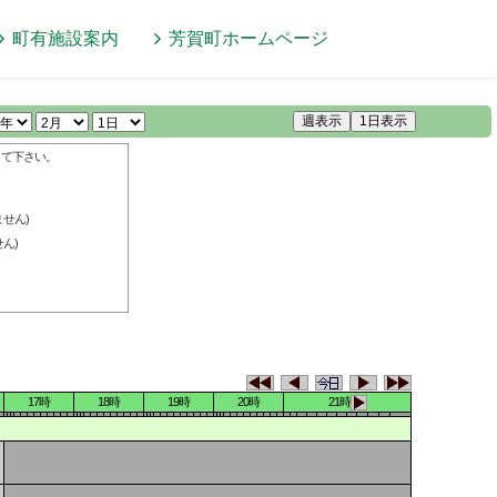
町有施設案内
芳賀町
ホームページ
週表示
1日表示
して下さい。
せん)
ん)
17時
18時
19時
20時
21時