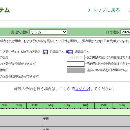
トップに戻る
用途で選択
日付選択
の場所または用途、および予約状況を照会したい日付を選択し、[週表示]または[１日表示]ボタンを押
ど - 区分で予約する施設の区分名
- 月間表示へ
- 週間表示へ
の区分
-
仮予約済
の区分(予約登録はできま
[仮予約済]
の区分(予約登録ができます)
-
予約空
の区分(予約登録はできませ
の休館日
- 施設の休み時間(1日表示時のみ)
の区分(抽選申込みができます)
施設の予約を行う場合は、こちらで
してください。
[ログイン]
9時
10時
11時
12時
13時
14時
15時
16時
午後
午後