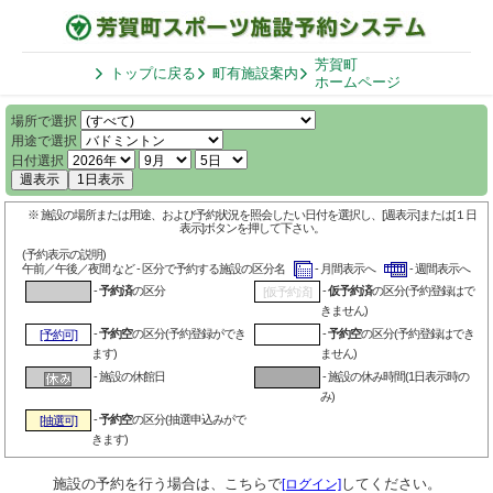
芳賀町
トップに戻る
町有施設案内
ホームページ
場所で選択
用途で選択
日付選択
週表示
1日表示
※ 施設の場所または用途、および予約状況を照会したい日付を選択し、[週表示]または[１日
表示]ボタンを押して下さい。
(予約表示の説明)
午前／午後／夜間 など - 区分で予約する施設の区分名
- 月間表示へ
- 週間表示へ
-
予約済
の区分
-
仮予約済
の区分(予約登録はで
[仮予約済]
きません)
-
予約空
の区分(予約登録ができ
-
予約空
の区分(予約登録はでき
[予約可]
ます)
ません)
- 施設の休館日
- 施設の休み時間(1日表示時の
み)
-
予約空
の区分(抽選申込みがで
[抽選可]
きます)
施設の予約を行う場合は、こちらで
してください。
[ログイン]