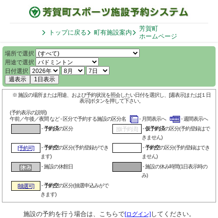
芳賀町
トップに戻る
町有施設案内
ホームページ
場所で選択
用途で選択
日付選択
週表示
1日表示
※ 施設の場所または用途、および予約状況を照会したい日付を選択し、[週表示]または[１日
表示]ボタンを押して下さい。
(予約表示の説明)
午前／午後／夜間 など - 区分で予約する施設の区分名
- 月間表示へ
- 週間表示へ
-
予約済
の区分
-
仮予約済
の区分(予約登録はで
[仮予約済]
きません)
-
予約空
の区分(予約登録ができ
-
予約空
の区分(予約登録はでき
[予約可]
ます)
ません)
- 施設の休館日
- 施設の休み時間(1日表示時の
み)
-
予約空
の区分(抽選申込みがで
[抽選可]
きます)
施設の予約を行う場合は、こちらで
してください。
[ログイン]