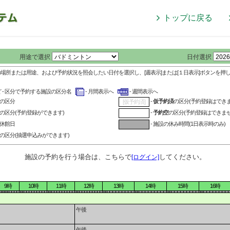
トップに戻る
用途で選択
日付選択
の場所または用途、および予約状況を照会したい日付を選択し、[週表示]または[１日表示]ボタンを押
ど - 区分で予約する施設の区分名
- 月間表示へ
- 週間表示へ
の区分
-
仮予約済
の区分(予約登録はできま
[仮予約済]
の区分(予約登録ができます)
-
予約空
の区分(予約登録はできませ
の休館日
- 施設の休み時間(1日表示時のみ)
の区分(抽選申込みができます)
施設の予約を行う場合は、こちらで
してください。
[ログイン]
9時
10時
11時
12時
13時
14時
15時
16時
午後
午後