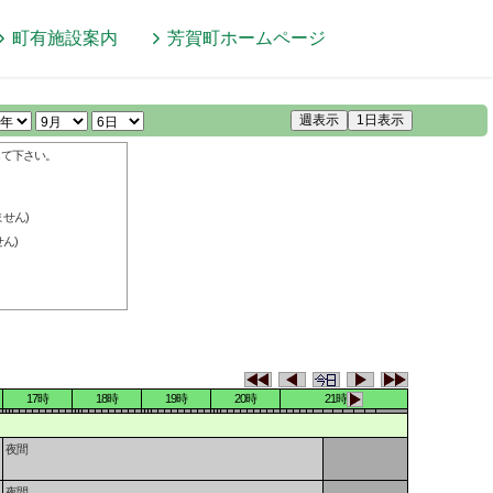
町有施設案内
芳賀町
ホームページ
週表示
1日表示
して下さい。
せん)
ん)
17時
18時
19時
20時
21時
夜間
夜間