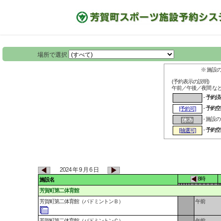
場所で選択
※ 施設
(予約表示の説明)
午前／午後／夜間 な
-
予約済
-
予約空
[予約可]
- 施設
-
予約空
[抽選可]
2024 年 9 月 6 日
8時
施設名
芳賀町第二体育館
芳賀町第二体育館（バドミントンＢ）
午前
芳賀町第二体育館（バドミントンＣ）
午前