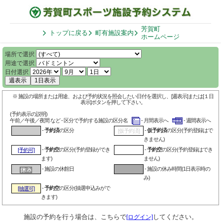
芳賀町
トップに戻る
町有施設案内
ホームページ
場所で選択
用途で選択
日付選択
週表示
1日表示
※ 施設の場所または用途、および予約状況を照会したい日付を選択し、[週表示]または[１日
表示]ボタンを押して下さい。
(予約表示の説明)
午前／午後／夜間 など - 区分で予約する施設の区分名
- 月間表示へ
- 週間表示へ
-
予約済
の区分
-
仮予約済
の区分(予約登録はで
[仮予約済]
きません)
-
予約空
の区分(予約登録ができ
-
予約空
の区分(予約登録はでき
[予約可]
ます)
ません)
- 施設の休館日
- 施設の休み時間(1日表示時の
み)
-
予約空
の区分(抽選申込みがで
[抽選可]
きます)
施設の予約を行う場合は、こちらで
してください。
[ログイン]