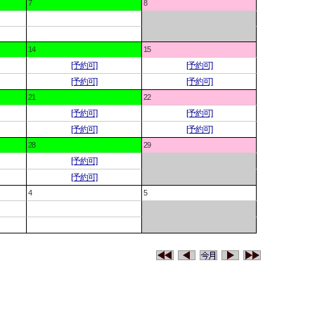
7
8
14
15
[予約可]
[予約可]
[予約可]
[予約可]
21
22
[予約可]
[予約可]
[予約可]
[予約可]
28
29
[予約可]
[予約可]
4
5