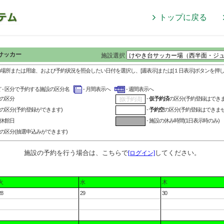
トップに戻る
サッカー
施設選択
の場所または用途、および予約状況を照会したい日付を選択し、[週表示]または[１日表示]ボタンを押
ど - 区分で予約する施設の区分名
- 月間表示へ
- 週間表示へ
の区分
-
仮予約済
の区分(予約登録はできま
[仮予約済]
の区分(予約登録ができます)
-
予約空
の区分(予約登録はできませ
の休館日
- 施設の休み時間(1日表示時のみ)
の区分(抽選申込みができます)
施設の予約を行う場合は、こちらで
してください。
[ログイン]
火
水
木
28
29
30