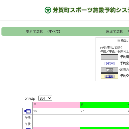
場所で選択：
(すべて)
用途で選択：
※ 施設
(予約表示の説明)
午前／午後／夜間 な
-
予約済
-
予約空
[予約可]
- 施設
-
予約空
[抽選可]
2026年
日
月
26
27
午前
午後