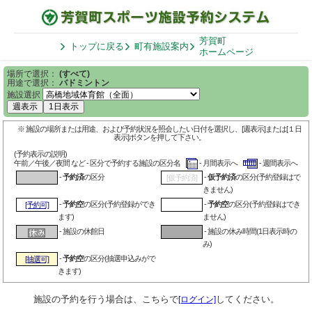
芳賀町
トップに戻る
町有施設案内
ホームページ
場所で選択：
(すべて)
用途で選択：
バドミントン
施設選択
週表示
1日表示
※ 施設の場所または用途、および予約状況を照会したい日付を選択し、[週表示]または[１日
表示]ボタンを押して下さい。
(予約表示の説明)
午前／午後／夜間 など - 区分で予約する施設の区分名
- 月間表示へ
- 週間表示へ
-
予約済
の区分
-
仮予約済
の区分(予約登録はで
[仮予約済]
きません)
-
予約空
の区分(予約登録ができ
-
予約空
の区分(予約登録はでき
[予約可]
ます)
ません)
- 施設の休館日
- 施設の休み時間(1日表示時の
み)
-
予約空
の区分(抽選申込みがで
[抽選可]
きます)
施設の予約を行う場合は、こちらで
してください。
[ログイン]