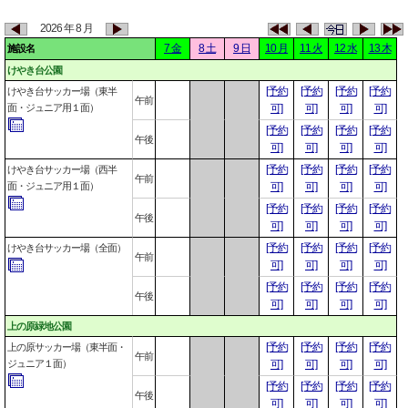
2026 年 8 月
7 金
8 土
9 日
10 月
11 火
12 水
13 木
施設名
けやき台公園
[予約
[予約
[予約
[予約
けやき台サッカー場（東半
午前
面・ジュニア用１面）
可]
可]
可]
可]
[予約
[予約
[予約
[予約
午後
可]
可]
可]
可]
[予約
[予約
[予約
[予約
けやき台サッカー場（西半
午前
面・ジュニア用１面）
可]
可]
可]
可]
[予約
[予約
[予約
[予約
午後
可]
可]
可]
可]
[予約
[予約
[予約
[予約
けやき台サッカー場（全面）
午前
可]
可]
可]
可]
[予約
[予約
[予約
[予約
午後
可]
可]
可]
可]
上の原緑地公園
[予約
[予約
[予約
[予約
上の原サッカー場（東半面・
午前
ジュニア１面）
可]
可]
可]
可]
[予約
[予約
[予約
[予約
午後
可]
可]
可]
可]