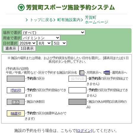
芳賀町
トップに戻る
町有施設案内
ホームページ
場所で選択
用途で選択
日付選択
週表示
1日表示
※ 施設の場所または用途、および予約状況を照会したい日付を選択し、[週表示]または[１日
表示]ボタンを押して下さい。
(予約表示の説明)
午前／午後／夜間 など - 区分で予約する施設の区分名
- 月間表示へ
- 週間表示へ
-
予約済
の区分
-
仮予約済
の区分(予約登録はで
[仮予約済]
きません)
-
予約空
の区分(予約登録ができ
-
予約空
の区分(予約登録はでき
[予約可]
ます)
ません)
- 施設の休館日
- 施設の休み時間(1日表示時の
み)
-
予約空
の区分(抽選申込みがで
[抽選可]
きます)
施設の予約を行う場合は、こちらで
してください。
[ログイン]