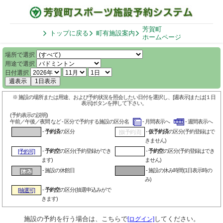
芳賀町
トップに戻る
町有施設案内
ホームページ
場所で選択
用途で選択
日付選択
週表示
1日表示
※ 施設の場所または用途、および予約状況を照会したい日付を選択し、[週表示]または[１日
表示]ボタンを押して下さい。
(予約表示の説明)
午前／午後／夜間 など - 区分で予約する施設の区分名
- 月間表示へ
- 週間表示へ
-
予約済
の区分
-
仮予約済
の区分(予約登録はで
[仮予約済]
きません)
-
予約空
の区分(予約登録ができ
-
予約空
の区分(予約登録はでき
[予約可]
ます)
ません)
- 施設の休館日
- 施設の休み時間(1日表示時の
み)
-
予約空
の区分(抽選申込みがで
[抽選可]
きます)
施設の予約を行う場合は、こちらで
してください。
[ログイン]