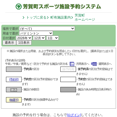
芳賀町
トップに戻る
町有施設案内
ホームページ
場所で選択
用途で選択
日付選択
週表示
1日表示
※ 施設の場所または用途、および予約状況を照会したい日付を選択し、[週表示]または[１日
表示]ボタンを押して下さい。
(予約表示の説明)
午前／午後／夜間 など - 区分で予約する施設の区分名
- 月間表示へ
- 週間表示へ
-
予約済
の区分
-
仮予約済
の区分(予約登録はで
[仮予約済]
きません)
-
予約空
の区分(予約登録ができ
-
予約空
の区分(予約登録はでき
[予約可]
ます)
ません)
- 施設の休館日
- 施設の休み時間(1日表示時の
み)
-
予約空
の区分(抽選申込みがで
[抽選可]
きます)
施設の予約を行う場合は、こちらで
してください。
[ログイン]