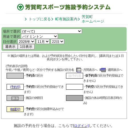
芳賀町
トップに戻る
町有施設案内
ホームページ
場所で選択
用途で選択
日付選択
週表示
1日表示
※ 施設の場所または用途、および予約状況を照会したい日付を選択し、[週表示]または[１日
表示]ボタンを押して下さい。
(予約表示の説明)
午前／午後／夜間 など - 区分で予約する施設の区分名
- 月間表示へ
- 週間表示へ
-
予約済
の区分
-
仮予約済
の区分(予約登録はで
[仮予約済]
きません)
-
予約空
の区分(予約登録ができ
-
予約空
の区分(予約登録はでき
[予約可]
ます)
ません)
- 施設の休館日
- 施設の休み時間(1日表示時の
み)
-
予約空
の区分(抽選申込みがで
[抽選可]
きます)
施設の予約を行う場合は、こちらで
してください。
[ログイン]