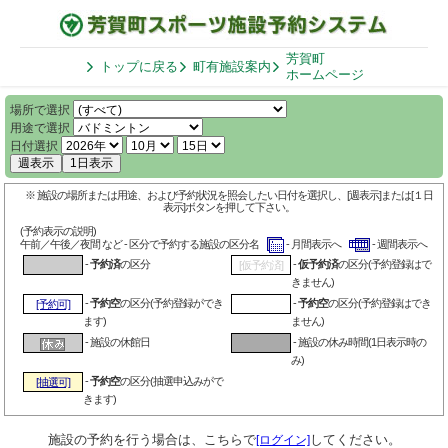
芳賀町
トップに戻る
町有施設案内
ホームページ
場所で選択
用途で選択
日付選択
週表示
1日表示
※ 施設の場所または用途、および予約状況を照会したい日付を選択し、[週表示]または[１日
表示]ボタンを押して下さい。
(予約表示の説明)
午前／午後／夜間 など - 区分で予約する施設の区分名
- 月間表示へ
- 週間表示へ
-
予約済
の区分
-
仮予約済
の区分(予約登録はで
[仮予約済]
きません)
-
予約空
の区分(予約登録ができ
-
予約空
の区分(予約登録はでき
[予約可]
ます)
ません)
- 施設の休館日
- 施設の休み時間(1日表示時の
み)
-
予約空
の区分(抽選申込みがで
[抽選可]
きます)
施設の予約を行う場合は、こちらで
してください。
[ログイン]